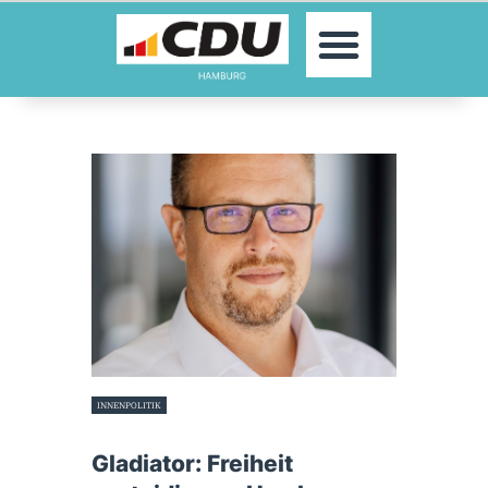
MOIN!
AKTUELLES
PARTEI
PARLAMENTE
KONTAKT
SPENDEN
MITGLIED WERDEN!
INNENPOLITIK
3. Juni 2024
Gladiator: Freiheit