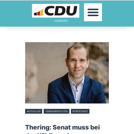
MOIN!
AKTUELLES
PARTEI
PARLAMENTE
KONTAKT
SPENDEN
MITGLIED WERDEN!
AKTUELLES
VERKEHRSPOLITIK
WIRTSCHAFT
11. März 2024
Thering: Senat muss bei