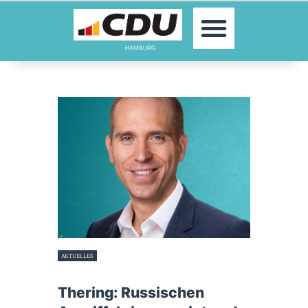
MOIN!
AKTUELLES
PARTEI
PARLAMENTE
KONTAKT
SPENDEN
MITGLIED WERDEN!
AKTUELLES
30. Mai 2025
Thering: Russischen