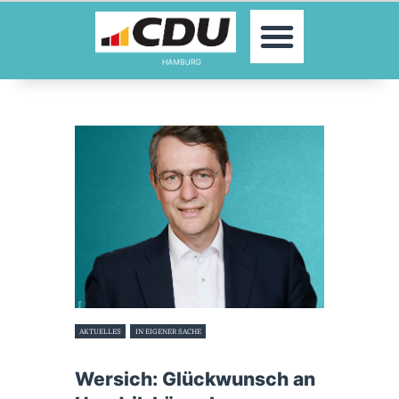
MOIN!
AKTUELLES
PARTEI
PARLAMENTE
KONTAKT
SPENDEN
MITGLIED WERDEN!
AKTUELLES
IN EIGENER SACHE
16. Mai 2025
Wersich: Glückwunsch an