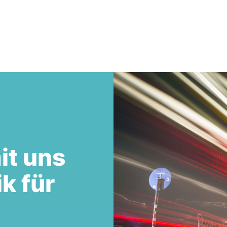
it uns
ik für