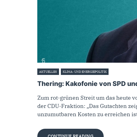
AKTUELLES
KLIMA- UND ENERGIEPOLITIK
16. September 20
Thering: Kakofonie von SPD un
Zum rot-grünen Streit um das heute v
der CDU-Fraktion: „Das Gutachten zei
unzumutbaren Kosten zu erreichen is
CONTINUE READING