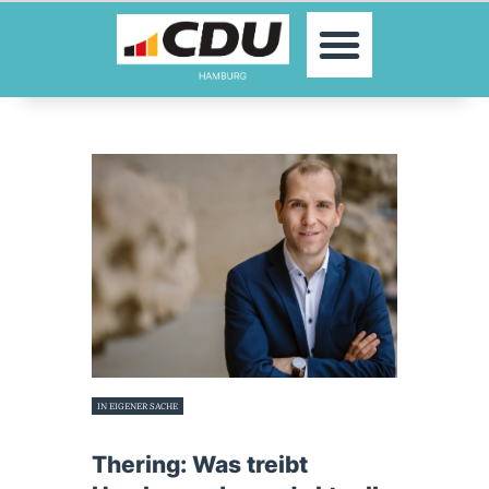
MOIN!
AKTUELLES
PARTEI
PARLAMENTE
KONTAKT
SPENDEN
MITGLIED WERDEN!
IN EIGENER SACHE
12. September 2022
Thering: Was treibt