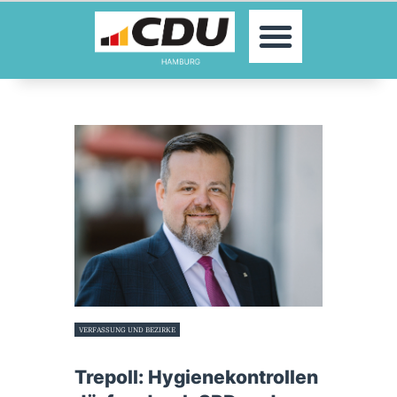
MOIN!
AKTUELLES
PARTEI
PARLAMENTE
KONTAKT
SPENDEN
MITGLIED WERDEN!
VERFASSUNG UND BEZIRKE
26. September 2022
Trepoll: Hygienekontrollen