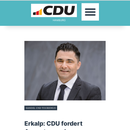
MOIN!
AKTUELLES
PARTEI
PARLAMENTE
KONTAKT
SPENDEN
MITGLIED WERDEN!
HANDEL UND TOURISMUS
18. Mai 2022
Erkalp: CDU fordert