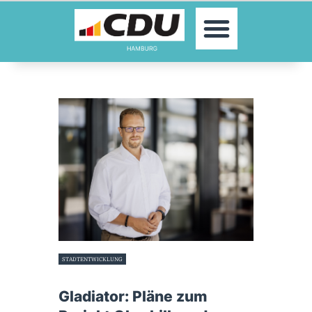
MOIN!
AKTUELLES
PARTEI
PARLAMENTE
KONTAKT
SPENDEN
MITGLIED WERDEN!
STADTENTWICKLUNG
31. Januar 2023
Gladiator: Pläne zum