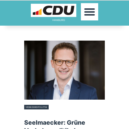
MOIN!
AKTUELLES
PARTEI
PARLAMENTE
KONTAKT
SPENDEN
MITGLIED WERDEN!
VERKEHRSPOLITIK
15. November 2023
Seelmaecker: Grüne