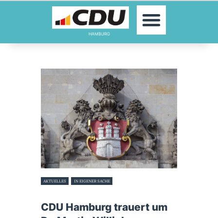
MOIN!
AKTUELLES
PARTEI
PARLAMENTE
KONTAKT
SPENDEN
MITGLIED WERDEN!
AKTUELLES
IN EIGENER SACHE
14. Januar 2026
CDU Hamburg trauert um