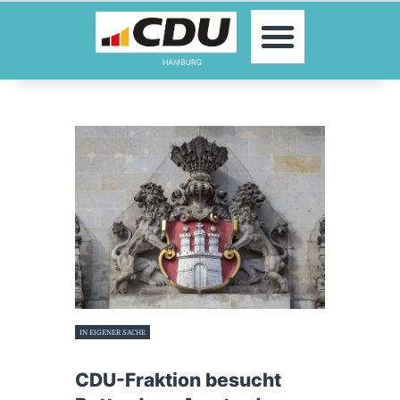
MOIN!
AKTUELLES
PARTEI
PARLAMENTE
KONTAKT
SPENDEN
MITGLIED WERDEN!
IN EIGENER SACHE
20. Juni 2022
CDU-Fraktion besucht