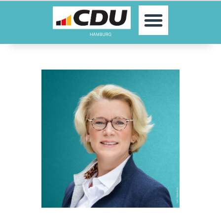
MOIN!
AKTUELLES
PARTEI
PARLAMENTE
KONTAKT
SPENDEN
MITGLIED WERDEN!