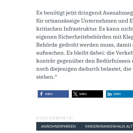
Es benötigt jetzt dringend Ausnahm
für ortsansässige Unternehmen und E
kritischen Infrastruktur. Es kann nicht
eigenen Sicherheitsbehörden mit Kla
Behörde gedroht werden muss, damit 
aufwachen. Es bleibt dabei: die Verke
konträr gegenüber den Bedürfnissen
noch diejenigen dadurch belastet, die 
stehen.“
teilen
teilen
teilen
SCHLAGWORTE:
ANWOHNERPARKEN
KINDERKRANKENHAUS AL