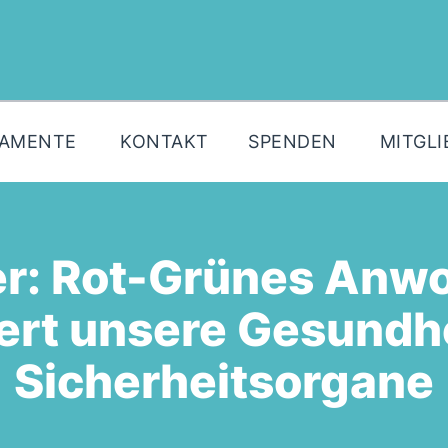
MOIN!
AKTUELLES
PARTEI
LAMENTE
KONTAKT
SPENDEN
MITGLI
PARLAMENTE
KONTAKT
SPENDEN
r: Rot-Grünes Anw
MITGLIED WERDEN!
ert unsere Gesundh
Sicherheitsorgane