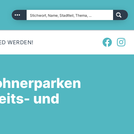
ED WERDEN!
ohnerparken
eits- und