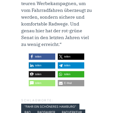
teuren Werbekampagnen, um
vom Fahrradfahren überzeugt zu
werden, sondern sichere und
komfortable Radwege. Und
genau hier hat der rot-grüne
Senat in den letzten Jahren viel
zu wenig erreicht.“
teilen
teilen
teilen
teilen
teilen
teilen
teilen
E-Mail
SCHLAGWORTE:
"FAHR EIN SCHÖNERES HAMBURG"
RAD
RADFAHRER
RADVERKEHR