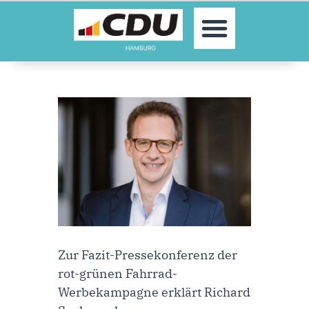
MOIN!
AKTUELLES
PARTEI
PARLAMENTE
KONTAKT
SPENDEN
MITGLIED WERDEN!
Zur Fazit-Pressekonferenz der
rot-grünen Fahrrad-
Werbekampagne erklärt
Richard