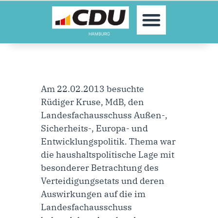
MOIN!
AKTUELLES
PARTEI
PARLAMENTE
KONTAKT
Am 22.02.2013 besuchte
SPENDEN
Rüdiger Kruse, MdB, den
MITGLIED WERDEN!
Landesfachausschuss Außen-,
Sicherheits-, Europa- und
Entwicklungspolitik. Thema war
die haushaltspolitische Lage mit
besonderer Betrachtung des
Verteidigungsetats und deren
Auswirkungen auf die im
Landesfachausschuss