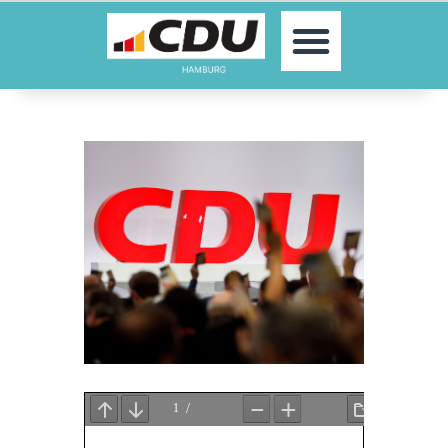
MOIN!
AKTUELLES
PARTEI
PARLAMENTE
KONTAKT
SPENDEN
MITGLIED WERDEN!