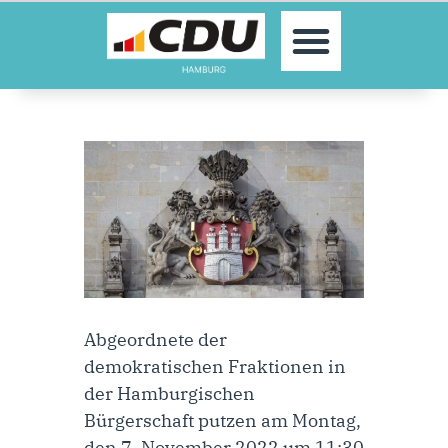
MOIN!
AKTUELLES
PARTEI
PARLAMENTE
KONTAKT
SPENDEN
MITGLIED WERDEN!
Abgeordnete der
demokratischen Fraktionen in
der Hamburgischen
Bürgerschaft putzen am Montag,
den 7. November 2022 um 11:30