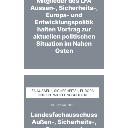
Mitglieder des LFA
Aussen-, Sicherheits-,
Europa- und
Entwicklungspolitik
halten Vortrag zur
aktuellen politischen
Situation im Nahen
Osten
LFA AUSSEN-, SICHERHEITS-, EUROPA- U
ND ENTWICKLUNGSPOLITIK
19. Januar 2016
Landesfachausschuss
Außen-, Sicherheits-,