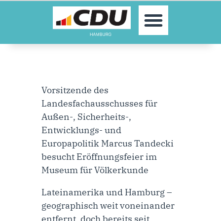
MOIN!
AKTUELLES
PARTEI
PARLAMENTE
KONTAKT
Vorsitzende des
SPENDEN
Landesfachausschusses für
MITGLIED WERDEN!
Außen-, Sicherheits-,
Entwicklungs- und
Europapolitik Marcus Tandecki
besucht Eröffnungsfeier im
Museum für Völkerkunde
Lateinamerika und Hamburg –
geographisch weit voneinander
entfernt, doch bereits seit