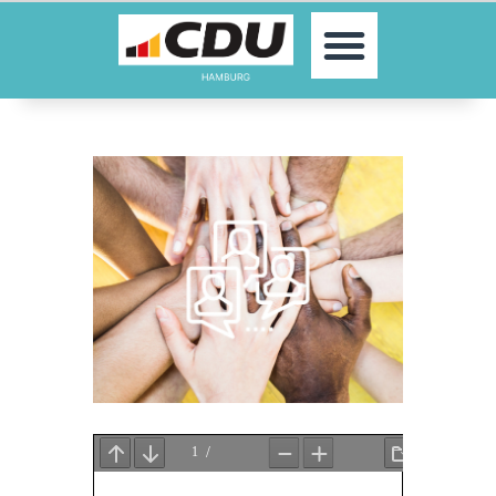
MOIN!
AKTUELLES
PARTEI
PARLAMENTE
KONTAKT
SPENDEN
MITGLIED WERDEN!