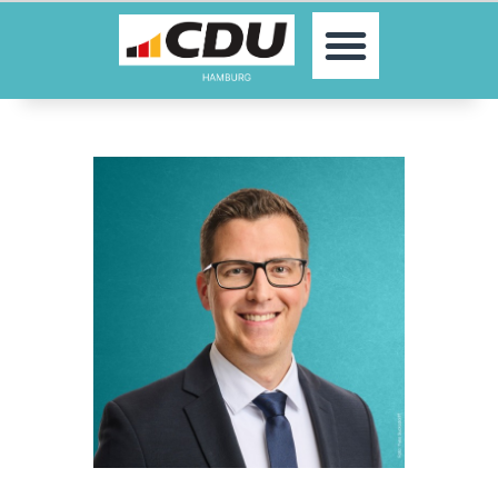
MOIN!
AKTUELLES
PARTEI
PARLAMENTE
KONTAKT
SPENDEN
MITGLIED WERDEN!