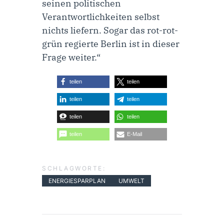
seinen politischen
Verantwortlichkeiten selbst
nichts liefern. Sogar das rot-rot-
grün regierte Berlin ist in dieser
Frage weiter.“
teilen
teilen
teilen
teilen
teilen
teilen
teilen
E-Mail
SCHLAGWORTE:
ENERGIESPARPLAN
UMWELT