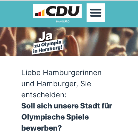
MOIN!
AKTUELLES
PARTEI
PARLAMENTE
KONTAKT
SPENDEN
MITGLIED WERDEN!
Liebe Hamburgerinnen
und Hamburger, Sie
entscheiden:
Soll sich unsere Stadt für
Olympische Spiele
bewerben?