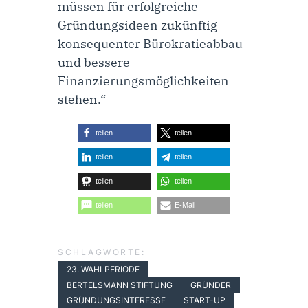
müssen für erfolgreiche
Gründungsideen zukünftig
konsequenter Bürokratieabbau
und bessere
Finanzierungsmöglichkeiten
stehen.“
teilen
teilen
teilen
teilen
teilen
teilen
teilen
E-Mail
SCHLAGWORTE:
23. WAHLPERIODE
BERTELSMANN STIFTUNG
GRÜNDER
GRÜNDUNGSINTERESSE
START-UP