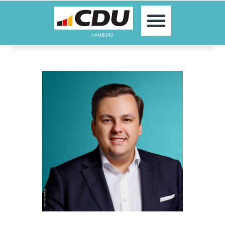
MOIN!
AKTUELLES
PARTEI
PARLAMENTE
KONTAKT
SPENDEN
MITGLIED WERDEN!