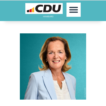
MOIN!
AKTUELLES
PARTEI
PARLAMENTE
KONTAKT
SPENDEN
MITGLIED WERDEN!