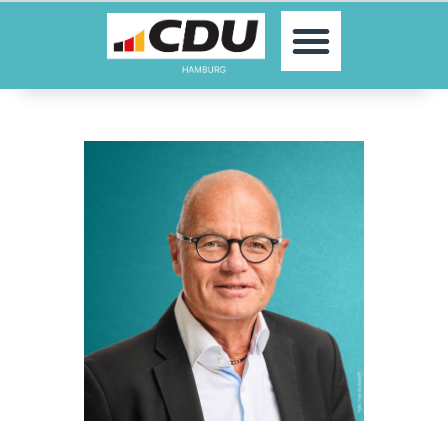
MOIN!
AKTUELLES
PARTEI
PARLAMENTE
KONTAKT
SPENDEN
MITGLIED WERDEN!