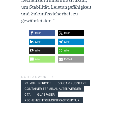
Rechenzentrumsinfrastruktur,
um Stabilität, Leistungsfähigkeit
und Zukunftssicherheit zu
gewährleisten.“
teilen
teilen
teilen
teilen
teilen
teilen
teilen
E-Mail
SCHLAGWORTE:
23. WAHLPERIODE
5G-CAMPUSNETZE
CONTAINER TERMINAL ALTENWERDER
CTA
GLASFASER
RECHENZENTRUMSINFRASTRUKTUR