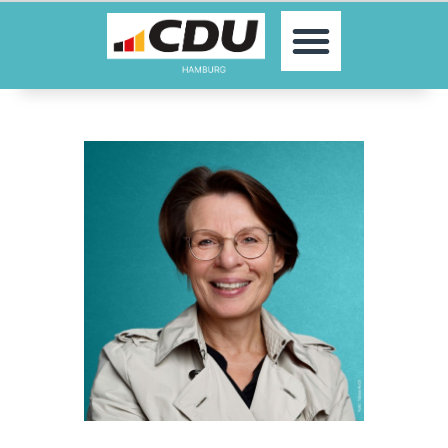
MOIN!
AKTUELLES
PARTEI
PARLAMENTE
KONTAKT
SPENDEN
MITGLIED WERDEN!