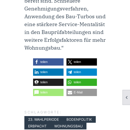
bereit sind. Schnellere
Genehmigungsverfahren,
Anwendung des Bau-Turbos und
eine stärkere Service-Mentalität
in den Bauprüfabteilungen sind
weitere Erfolgsfaktoren für mehr
Wohnungsbau.“
teilen
teilen
teilen
teilen
teilen
teilen
teilen
E-Mail
SCHLAGWORTE:
23. WAHLPERIODE
BODENPOLITIK
ERBPACHT
WOHNUNGSBAU