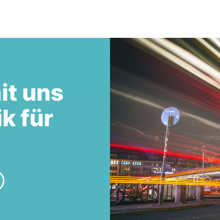
it uns
ik für