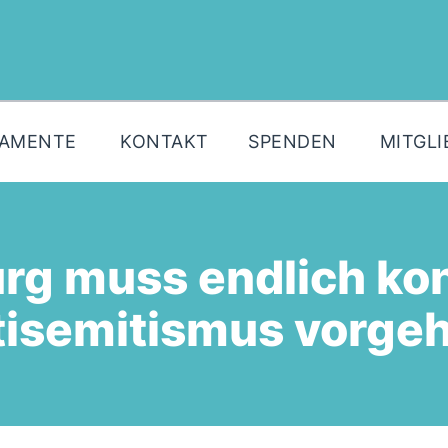
MOIN!
AKTUELLES
PARTEI
LAMENTE
KONTAKT
SPENDEN
MITGLI
PARLAMENTE
KONTAKT
SPENDEN
urg muss endlich k
MITGLIED WERDEN!
isemitismus vorge