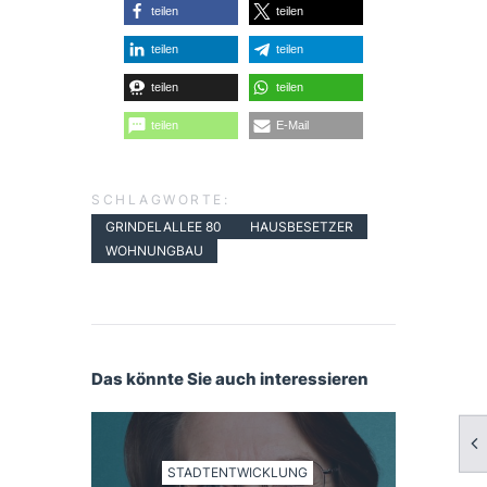
teilen
teilen
teilen
teilen
teilen
teilen
teilen
E-Mail
SCHLAGWORTE:
GRINDELALLEE 80
HAUSBESETZER
WOHNUNGBAU
Das könnte Sie auch interessieren
STADTENTWICKLUNG