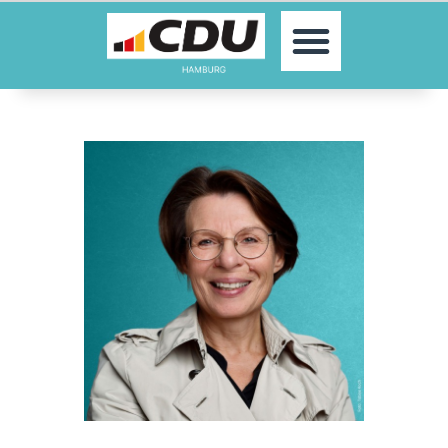
MOIN!
AKTUELLES
PARTEI
PARLAMENTE
KONTAKT
SPENDEN
MITGLIED WERDEN!