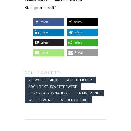
Stadtgesellschaft.“
teilen
teilen
teilen
teilen
teilen
teilen
teilen
E-Mail
SCHLAGWORTE:
23. WAHLPERIODE
ARCHITEKTUR
ARCHITEKTURWETTBEWERB
BORNPLATZSYNAGOGE
ERINNERUNG
WETTBEWERB
WIEDERAUFBAU