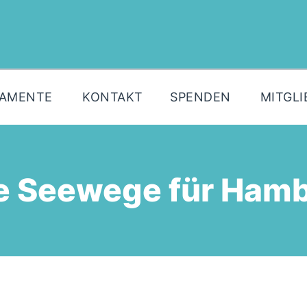
MOIN!
AKTUELLES
PARTEI
LAMENTE
KONTAKT
SPENDEN
MITGLI
PARLAMENTE
KONTAKT
SPENDEN
ie Seewege für Hamb
MITGLIED WERDEN!