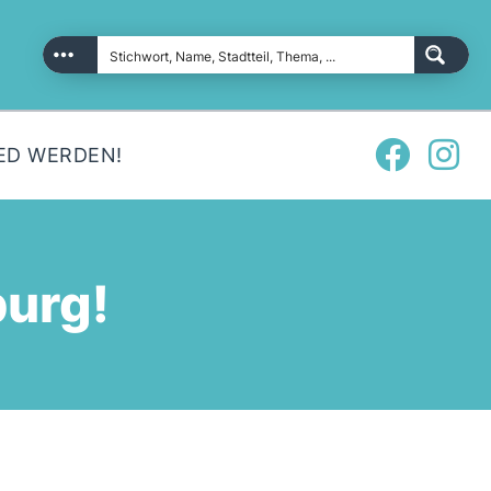
ED WERDEN!
urg!