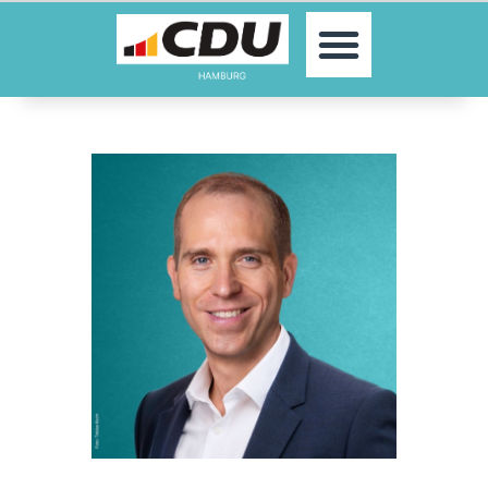
MOIN!
AKTUELLES
PARTEI
PARLAMENTE
KONTAKT
SPENDEN
MITGLIED WERDEN!