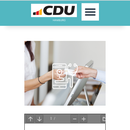
MOIN!
AKTUELLES
PARTEI
PARLAMENTE
KONTAKT
SPENDEN
MITGLIED WERDEN!