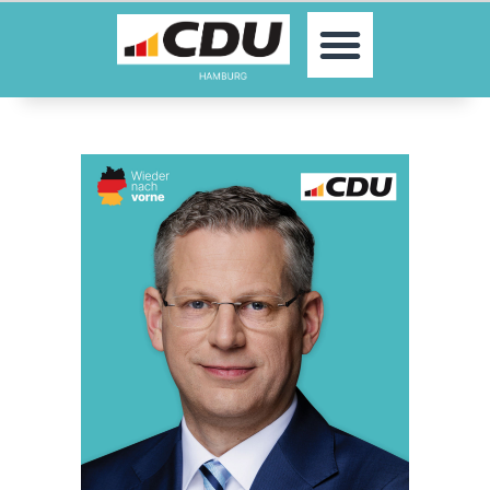
MOIN!
AKTUELLES
PARTEI
PARLAMENTE
KONTAKT
SPENDEN
MITGLIED WERDEN!