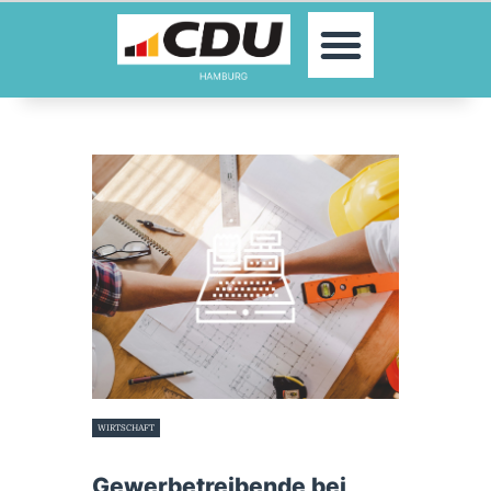
MOIN!
AKTUELLES
PARTEI
PARLAMENTE
KONTAKT
SPENDEN
MITGLIED WERDEN!
WIRTSCHAFT
26. März 2019
Gewerbetreibende bei