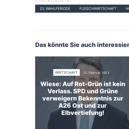
SCHLAGWORTE:
23. WAHLPERIODE
FLEISCHWIRTSCHAFT
N
Das könnte Sie auch interessie
WIRTSCHAFT
17. Februar 2023
Wiese: Auf Rot-Grün ist kein
Verlass. SPD und Grüne
verweigern Bekenntnis zur
A26 Ost und zur
Elbvertiefung!