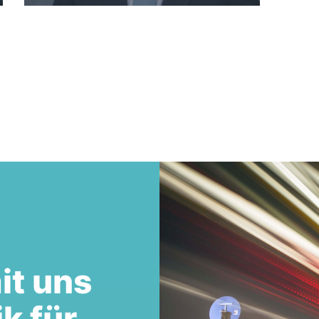
it uns
ik für