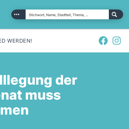
ED WERDEN!
illlegung der
enat muss
hmen