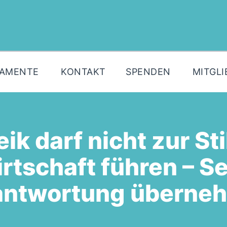
MOIN!
AKTUELLES
PARTEI
LAMENTE
KONTAKT
SPENDEN
MITGLI
PARLAMENTE
KONTAKT
SPENDEN
ik darf nicht zur St
MITGLIED WERDEN!
irtschaft führen – S
antwortung überne