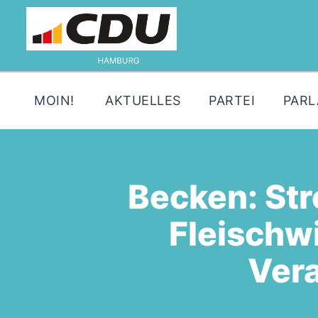
MOIN!
AKTUELLES
PARTEI
PAR
Becken: Stre
Fleischw
Ver