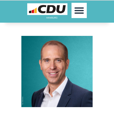
MOIN!
AKTUELLES
PARTEI
PARLAMENTE
KONTAKT
SPENDEN
MITGLIED WERDEN!