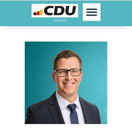
MOIN!
AKTUELLES
PARTEI
PARLAMENTE
KONTAKT
SPENDEN
MITGLIED WERDEN!