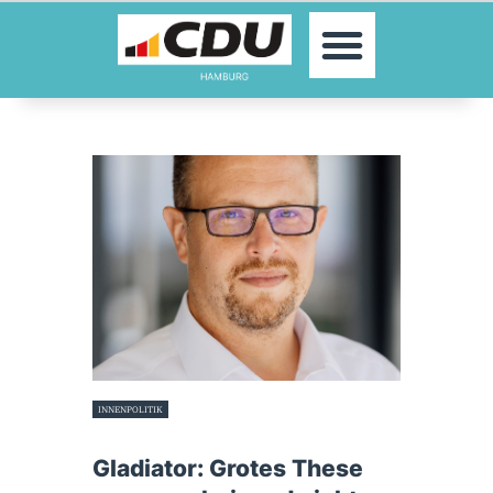
MOIN!
AKTUELLES
PARTEI
PARLAMENTE
KONTAKT
SPENDEN
MITGLIED WERDEN!
INNENPOLITIK
12. April 2023
Gladiator: Grotes These