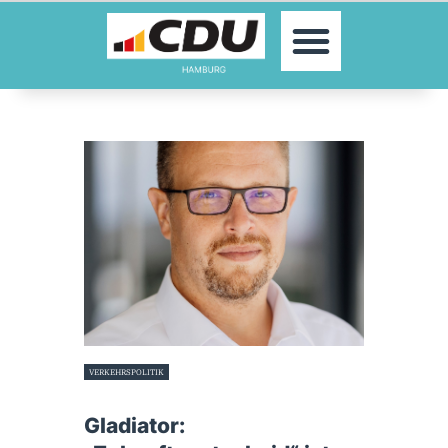
MOIN!
AKTUELLES
PARTEI
PARLAMENTE
KONTAKT
SPENDEN
MITGLIED WERDEN!
VERKEHRSPOLITIK
6. Oktober 2025
Gladiator: