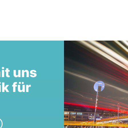
it uns
ik für