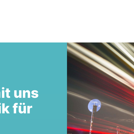
it uns
ik für