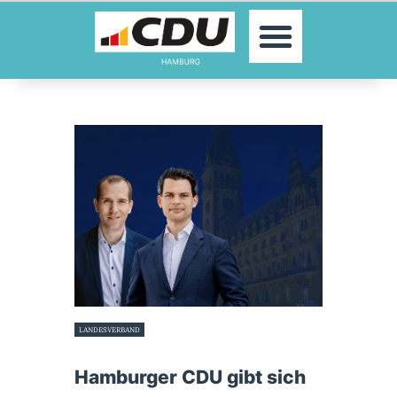
MOIN!
AKTUELLES
PARTEI
PARLAMENTE
KONTAKT
SPENDEN
MITGLIED WERDEN!
LANDESVERBAND
16. November 2022
Hamburger CDU gibt sich