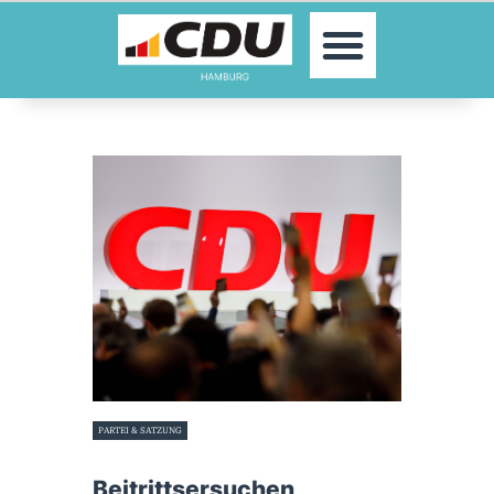
MOIN!
AKTUELLES
PARTEI
PARLAMENTE
KONTAKT
SPENDEN
MITGLIED WERDEN!
PARTEI & SATZUNG
23. September 2022
Beitrittsersuchen