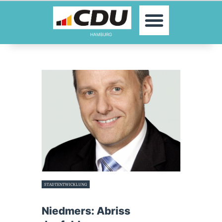
MOIN!
AKTUELLES
PARTEI
PARLAMENTE
KONTAKT
SPENDEN
MITGLIED WERDEN!
STADTENTWICKLUNG
7. Februar 2025
Niedmers: Abriss