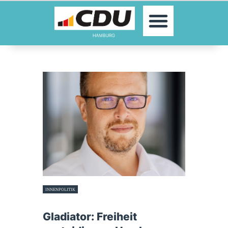
MOIN!
AKTUELLES
PARTEI
PARLAMENTE
KONTAKT
SPENDEN
MITGLIED WERDEN!
INNENPOLITIK
3. Juni 2024
Gladiator: Freiheit