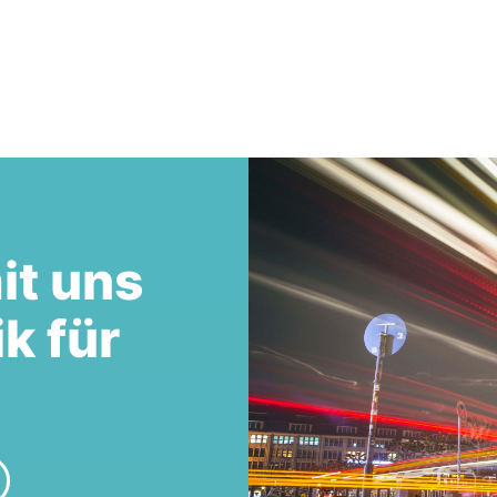
it uns
ik für