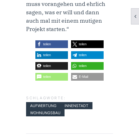
muss vorangehen und ehrlich
sagen, was er will und dann
auch mal mit einem mutigen
Projekt starten.“
teilen
teilen
teilen
teilen
teilen
teilen
teilen
E-Mail
SCHLAGWORTE:
AUFWERTUNG
INNENSTADT
WOHNUNGSBAU