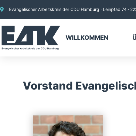
Evangelischer Arbeitskreis der CDU Hamburg · Leinpfad 74 · 
WILLKOMMEN
Vorstand Evangelisc