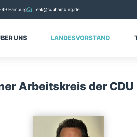
MOIN!
22299 Hamburg
eak@cduhamburg.de
AKTUELLES
PARTEI
ÜBER UNS
LANDESVORSTAND
PARLAMENTE
KONTAKT
SPENDEN
her Arbeitskreis der CD
MITGLIED WERDEN!